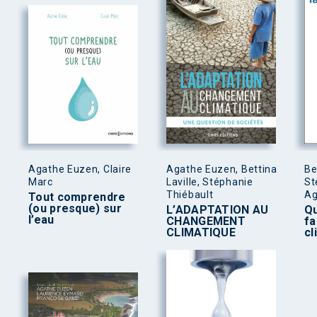
Agathe Euzen, Claire
Agathe Euzen, Bettina
Be
Marc
Laville, Stéphanie
St
Thiébault
Ag
Tout comprendre
(ou presque) sur
L’ADAPTATION AU
Qu
l’eau
CHANGEMENT
fa
CLIMATIQUE
cl