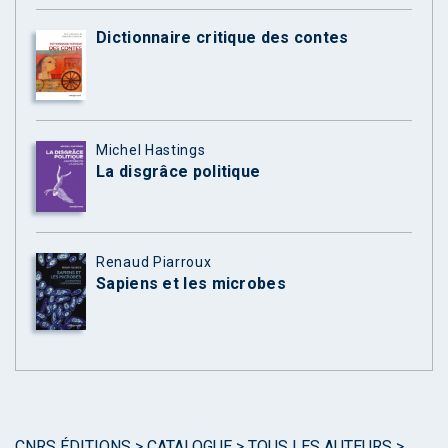
Dictionnaire critique des contes
Michel Hastings
La disgrâce politique
Renaud Piarroux
Sapiens et les microbes
CNRS ÉDITIONS
>
CATALOGUE
>
TOUS LES AUTEURS
>