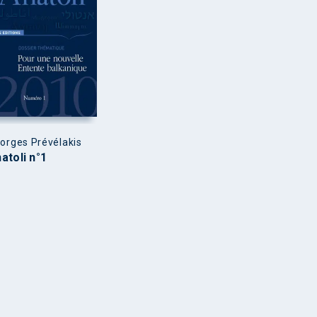
orges Prévélakis
atoli n°1