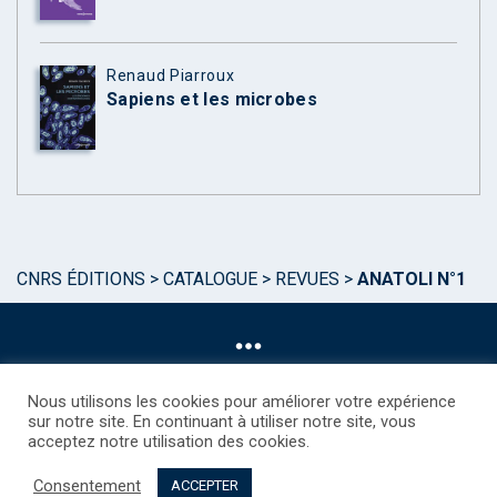
Renaud Piarroux
Sapiens et les microbes
CNRS ÉDITIONS
>
CATALOGUE
>
REVUES
>
ANATOLI N°1
Nous utilisons les cookies pour améliorer votre expérience
sur notre site. En continuant à utiliser notre site, vous
acceptez notre utilisation des cookies.
©CNRS EDITIONS 2025
Mentions légales
Politique des Cookies
Consentement
Consentement
Droits étrangers / Foreign rights
Qui sommes nous ?
ACCEPTER