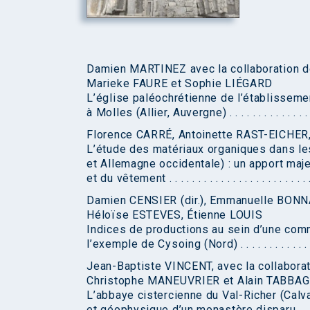
Damien MARTINEZ avec la collaboration 
Marieke FAURE et Sophie LIÉGARD
L’église paléochrétienne de l’établisseme
à Molles (Allier, Auvergne) . . . . . . . . . . . . . . . . . . 
Florence CARRÉ, Antoinette RAST-EICHER
L’étude des matériaux organiques dans l
et Allemagne occidentale) : un apport maj
et du vêtement . . . . . . . . . . . . . . . . . . . . . . . . . . .
Damien CENSIER (dir.), Emmanuelle BONN
Héloïse ESTEVES, Étienne LOUIS
Indices de productions au sein d’une comm
l’exemple de Cysoing (Nord) . . . . . . . . . . . . . . . . . 
Jean-Baptiste VINCENT, avec la collabora
Christophe MANEUVRIER et Alain TABBA
L’abbaye cistercienne du Val-Richer (Cal
et géophysique d’un monastère disparu . . . . . . . . . .