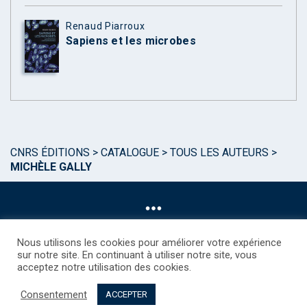
Renaud Piarroux
Sapiens et les microbes
CNRS ÉDITIONS
>
CATALOGUE
>
TOUS LES AUTEURS
>
MICHÈLE GALLY
Nous utilisons les cookies pour améliorer votre expérience
sur notre site. En continuant à utiliser notre site, vous
acceptez notre utilisation des cookies.
©CNRS EDITIONS 2025
Mentions légales
Politique des Cookies
Consentement
Consentement
Droits étrangers / Foreign rights
Qui sommes nous ?
ACCEPTER
Contact