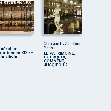
Christian Hottin, Yann
Potin
nérations
storiennes XIXe –
LE PATRIMOINE,
Ie siècle
POURQUOI,
COMMENT,
JUSQU’OU ?