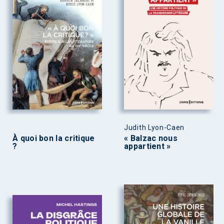
Judith Lyon-Caen
À quoi bon la critique
« Balzac nous
?
appartient »