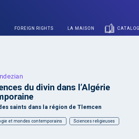
S
FOREIGN RIGHTS
LA MAISON
CATALO
Andezian
ences du divin dans l’Algérie
mporaine
des saints dans la région de Tlemcen
ogie et mondes contemporains
Sciences religieuses