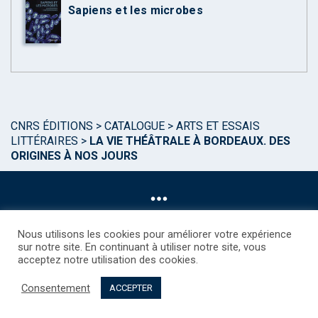
Sapiens et les microbes
CNRS ÉDITIONS
>
CATALOGUE
>
ARTS ET ESSAIS
LITTÉRAIRES
>
LA VIE THÉÂTRALE À BORDEAUX. DES
ORIGINES À NOS JOURS
Nous utilisons les cookies pour améliorer votre expérience
sur notre site. En continuant à utiliser notre site, vous
acceptez notre utilisation des cookies.
©CNRS EDITIONS 2025
Mentions légales
Politique des Cookies
Consentement
Consentement
Droits étrangers / Foreign rights
Qui sommes nous ?
ACCEPTER
Contact