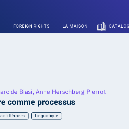
S
FOREIGN RIGHTS
LA MAISON
CATALO
arc de Biasi
,
Anne Herschberg Pierrot
re comme processus
ais littéraires
Linguistique