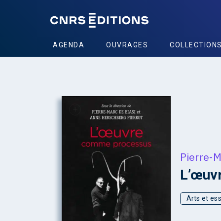
AGENDA
OUVRAGES
COLLECTION
+
Pierre-M
L’œuv
Arts et ess