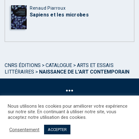
Renaud Piarroux
Sapiens et les microbes
CNRS ÉDITIONS
>
CATALOGUE
>
ARTS ET ESSAIS
LITTÉRAIRES
>
NAISSANCE DE L’ART CONTEMPORAIN
Nous utilisons les cookies pour améliorer votre expérience
sur notre site. En continuant à utiliser notre site, vous
acceptez notre utilisation des cookies.
©CNRS EDITIONS 2025
Mentions légales
Politique des Cookies
Consentement
Consentement
Droits étrangers / Foreign rights
Qui sommes nous ?
ACCEPTER
Contact