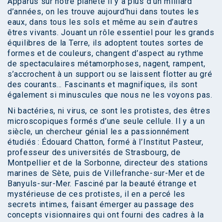
Apparus sur notre planète il y a plus d’un milliard
d’années, on les trouve aujourd’hui dans toutes les
eaux, dans tous les sols et même au sein d’autres
êtres vivants. Jouant un rôle essentiel pour les grands
équilibres de la Terre, ils adoptent toutes sortes de
formes et de couleurs, changent d’aspect au rythme
de spectaculaires métamorphoses, nagent, rampent,
s’accrochent à un support ou se laissent flotter au gré
des courants… Fascinants et magnifiques, ils sont
également si minuscules que nous ne les voyons pas.
Ni bactéries, ni virus, ce sont les protistes, des êtres
microscopiques formés d’une seule cellule. Il y a un
siècle, un chercheur génial les a passionnément
étudiés : Édouard Chatton, formé à l’Institut Pasteur,
professeur des universités de Strasbourg, de
Montpellier et de la Sorbonne, directeur des stations
marines de Sète, puis de Villefranche-sur-Mer et de
Banyuls-sur-Mer. Fasciné par la beauté étrange et
mystérieuse de ces protistes, il en a percé les
secrets intimes, faisant émerger au passage des
concepts visionnaires qui ont fourni des cadres à la