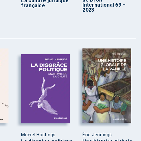
La culture juridique
International 69 –
française
2023
Michel Hastings
Éric Jennings