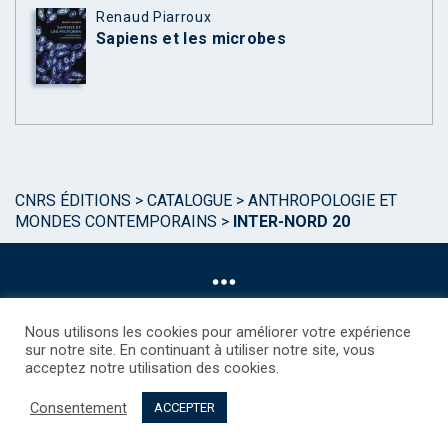
Renaud Piarroux
Sapiens et les microbes
CNRS ÉDITIONS
>
CATALOGUE
>
ANTHROPOLOGIE ET
MONDES CONTEMPORAINS
>
INTER-NORD 20
Nous utilisons les cookies pour améliorer votre expérience
sur notre site. En continuant à utiliser notre site, vous
acceptez notre utilisation des cookies.
©CNRS EDITIONS 2025
Mentions légales
Politique des Cookies
Consentement
Consentement
Droits étrangers / Foreign rights
Qui sommes nous ?
ACCEPTER
Contact