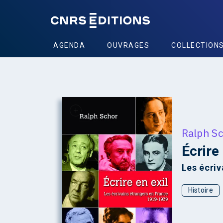
AGENDA
OUVRAGES
COLLECTION
+
Ralph S
Écrire 
Les écri
Histoire