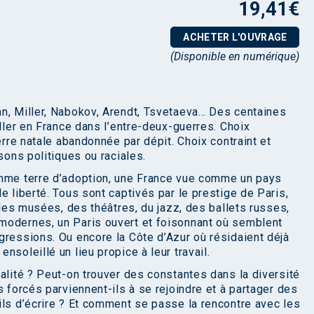
19,41
€
ACHETER L'OUVRAGE
(Disponible en numérique)
n, Miller, Nabokov, Arendt, Tsvetaeva… Des centaines
aller en France dans l’entre-deux-guerres. Choix
erre natale abandonnée par dépit. Choix contraint et
sons politiques ou raciales.
omme terre d’adoption, une France vue comme un pays
e liberté. Tous sont captivés par le prestige de Paris,
s des musées, des théâtres, du jazz, des ballets russes,
modernes, un Paris ouvert et foisonnant où semblent
gressions. Ou encore la Côte d’Azur où résidaient déjà
soleillé un lieu propice à leur travail.
alité ? Peut-on trouver des constantes dans la diversité
s forcés parviennent-ils à se rejoindre et à partager des
ils d’écrire ? Et comment se passe la rencontre avec les