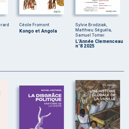
érard
Cécile Fromont
Sylvie Brodziak,
Matthieu Séguéla,
Kongo et Angola
Samuel Tomei
L’Année Clemenceau
n°8 2025