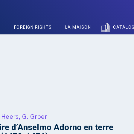
S
FOREIGN RIGHTS
LA MAISON
CATALO
 Heers
,
G. Groer
aire d’Anselmo Adorno en terre