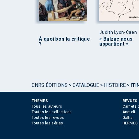
Judith Lyon-Caen
À quoi bon la critique
« Balzac nous
?
appartient »
CNRS ÉDITIONS
>
CATALOGUE
>
HISTOIRE
>
ITI
THÈMES
REVUES
Tous les auteurs
Carnets 
Toutes les collections
Anatoli
Toutes les revues
Gallia
Toutes les séries
HERMÈS