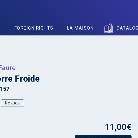
S
FOREIGN RIGHTS
LA MAISON
CATALO
Faure
rre Froide
8157
Revues
11,00
€