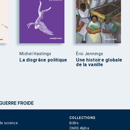
Michel Hastings
Éric Jennings
La disgrâce politique
Une histoire globale
de la vanille
GUERRE FROIDE
COLLECTIONS
de science
Biblis
CNRS Alpha