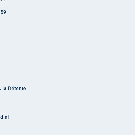
959
n
 la Détente
dial