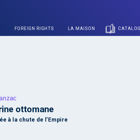
S
FOREIGN RIGHTS
LA MAISON
CATALO
Panzac
rine ottomane
ée à la chute de l’Empire