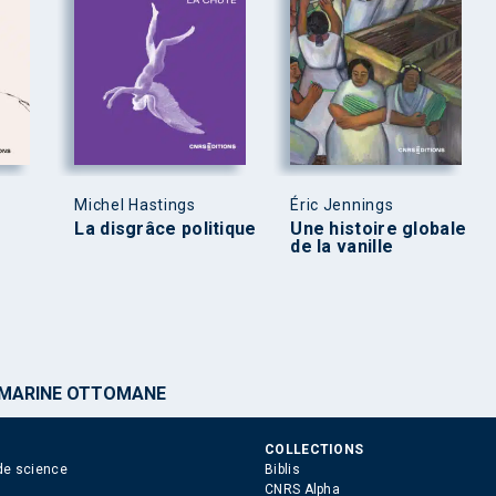
Michel Hastings
Éric Jennings
La disgrâce politique
Une histoire globale
de la vanille
 MARINE OTTOMANE
COLLECTIONS
de science
Biblis
CNRS Alpha