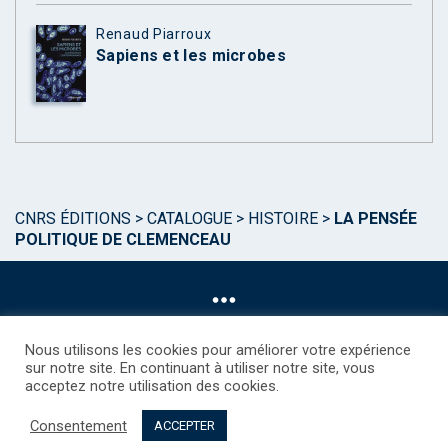
Renaud Piarroux
Sapiens et les microbes
CNRS ÉDITIONS
>
CATALOGUE
>
HISTOIRE
>
LA PENSÉE
POLITIQUE DE CLEMENCEAU
Nous utilisons les cookies pour améliorer votre expérience
sur notre site. En continuant à utiliser notre site, vous
acceptez notre utilisation des cookies.
©CNRS EDITIONS 2025
Mentions légales
Politique des Cookies
Consentement
Consentement
Droits étrangers / Foreign rights
Qui sommes nous ?
ACCEPTER
Contact