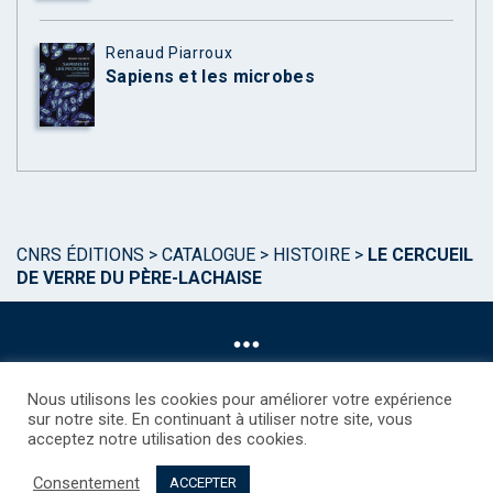
Renaud Piarroux
Sapiens et les microbes
CNRS ÉDITIONS
>
CATALOGUE
>
HISTOIRE
>
LE CERCUEIL
DE VERRE DU PÈRE-LACHAISE
Nous utilisons les cookies pour améliorer votre expérience
sur notre site. En continuant à utiliser notre site, vous
acceptez notre utilisation des cookies.
©CNRS EDITIONS 2025
Mentions légales
Politique des Cookies
Consentement
Consentement
Droits étrangers / Foreign rights
Qui sommes nous ?
ACCEPTER