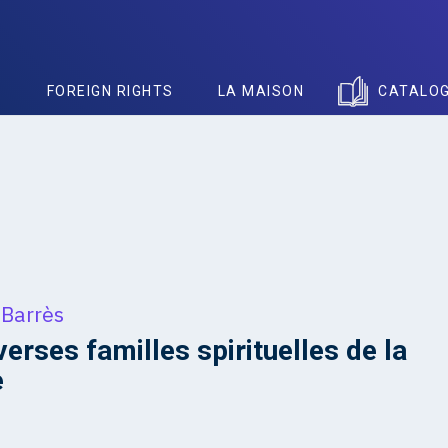
S
FOREIGN RIGHTS
LA MAISON
CATALO
 Barrès
verses familles spirituelles de la
e