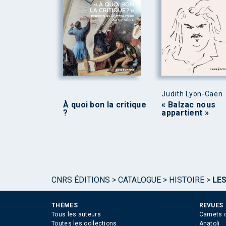
Judith Lyon-Caen
À quoi bon la critique
« Balzac nous
?
appartient »
CNRS ÉDITIONS
>
CATALOGUE
>
HISTOIRE
>
LES
THÈMES
REVUES
Tous les auteurs
Carnets 
Toutes les collections
Anatoli