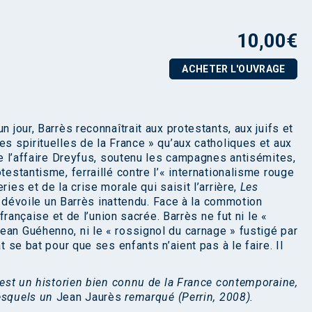
10,00
€
ACHETER L'OUVRAGE
n jour, Barrès reconnaîtrait aux protestants, aux juifs et
es spirituelles de la France » qu’aux catholiques et aux
 de l’affaire Dreyfus, soutenu les campagnes antisémites,
testantisme, ferraillé contre l’« internationalisme rouge
ries et de la crise morale qui saisit l’arrière,
Les
e
dévoile un Barrès inattendu. Face à la commotion
 française et de l’union sacrée. Barrès ne fut ni le «
ean Guéhenno, ni le « rossignol du carnage » fustigé par
t se bat pour que ses enfants n’aient pas à le faire. Il
, est un historien bien connu de la France contemporaine,
lesquels un
Jean Jaurès
remarqué
(Perrin, 2008).