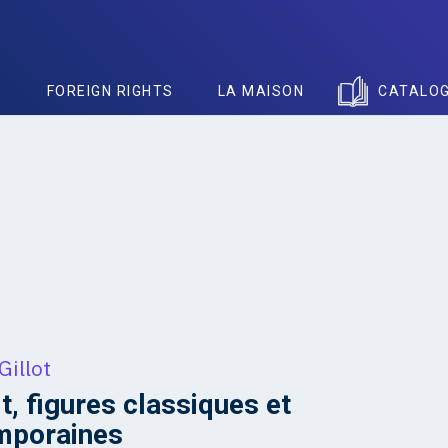
S
FOREIGN RIGHTS
LA MAISON
CATALO
Gillot
it, figures classiques et
mporaines