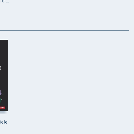
e ...
iele