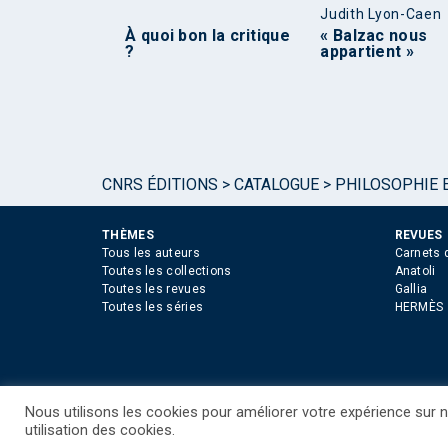
Judith Lyon-Caen
À quoi bon la critique
« Balzac nous
?
appartient »
CNRS ÉDITIONS
>
CATALOGUE
>
PHILOSOPHIE E
THÈMES
REVUES
Tous les auteurs
Carnets 
Toutes les collections
Anatoli
Toutes les revues
Gallia
Toutes les séries
HERMÈS
Nous utilisons les cookies pour améliorer votre expérience sur no
©CNRS EDITIONS 2025
Mentions légales
Politiq
utilisation des cookies.