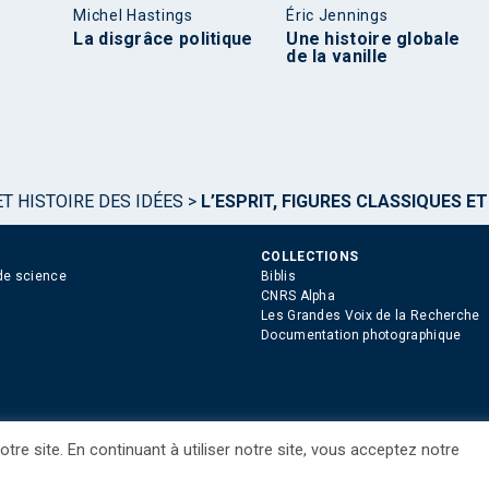
Michel Hastings
Éric Jennings
La disgrâce politique
Une histoire globale
de la vanille
T HISTOIRE DES IDÉES
>
L’ESPRIT, FIGURES CLASSIQUES 
COLLECTIONS
de science
Biblis
CNRS Alpha
Les Grandes Voix de la Recherche
Documentation photographique
tre site. En continuant à utiliser notre site, vous acceptez notre
ue des Cookies
Consentement
Droits étrangers / Foreign rights
Qui