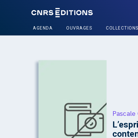
AGENDA
OUVRAGES
COLLECTION
Pascale 
L’espr
conte