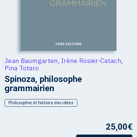
Jean Baumgarten
,
Irène Rosier-Catach
,
Pina Totaro
Spinoza, philosophe
grammairien
Philosophie et histoire des idées
25,00
€