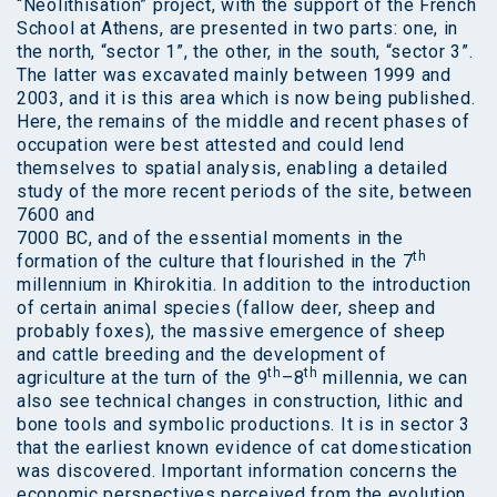
“Neolithisation” project, with the support of the French
School at Athens, are presented in two parts: one, in
the north, “sector 1”, the other, in the south, “sector 3”.
The latter was excavated mainly between 1999 and
2003, and it is this area which is now being published.
Here, the remains of the middle and recent phases of
occupation were best attested and could lend
themselves to spatial analysis, enabling a detailed
study of the more recent periods of the site, between
7600 and
7000 BC, and of the essential moments in the
th
formation of the culture that flourished in the 7
millennium in Khirokitia. In addition to the introduction
of certain animal species (fallow deer, sheep and
probably foxes), the massive emergence of sheep
and cattle breeding and the development of
th
th
agriculture at the turn of the 9
–8
millennia, we can
also see technical changes in construction, lithic and
bone tools and symbolic productions. It is in sector 3
that the earliest known evidence of cat domestication
was discovered. Important information concerns the
economic perspectives perceived from the evolution