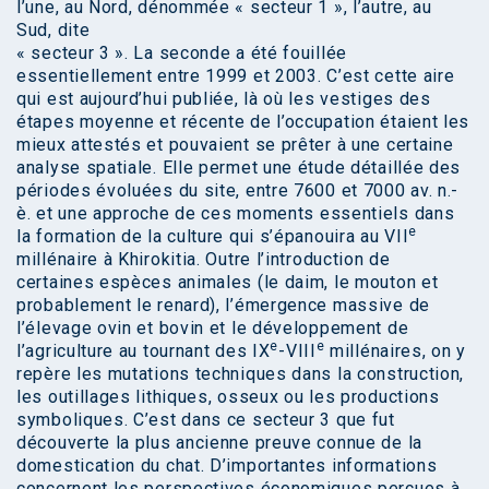
l’une, au Nord, dénommée « secteur 1 », l’autre, au
Sud, dite
« secteur 3 ». La seconde a été fouillée
essentiellement entre 1999 et 2003. C’est cette aire
qui est aujourd’hui publiée, là où les vestiges des
étapes moyenne et récente de l’occupation étaient les
mieux attestés et pouvaient se prêter à une certaine
analyse spatiale. Elle permet une étude détaillée des
périodes évoluées du site, entre 7600 et 7000 av. n.-
è. et une approche de ces moments essentiels dans
e
la formation de la culture qui s’épanouira au VII
millénaire à Khirokitia. Outre l’introduction de
certaines espèces animales (le daim, le mouton et
probablement le renard), l’émergence massive de
l’élevage ovin et bovin et le développement de
e
e
l’agriculture au tournant des IX
-VIII
millénaires, on y
repère les mutations techniques dans la construction,
les outillages lithiques, osseux ou les productions
symboliques. C’est dans ce secteur 3 que fut
découverte la plus ancienne preuve connue de la
domestication du chat. D’importantes informations
concernent les perspectives économiques perçues à