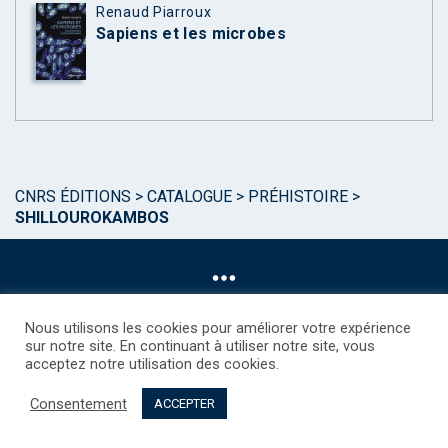
Renaud Piarroux
Sapiens et les microbes
CNRS ÉDITIONS
>
CATALOGUE
>
PRÉHISTOIRE
>
SHILLOUROKAMBOS
Nous utilisons les cookies pour améliorer votre expérience
sur notre site. En continuant à utiliser notre site, vous
acceptez notre utilisation des cookies.
©CNRS EDITIONS 2025
Mentions légales
Politique des Cookies
Consentement
Consentement
Droits étrangers / Foreign rights
Qui sommes nous ?
ACCEPTER
Contact