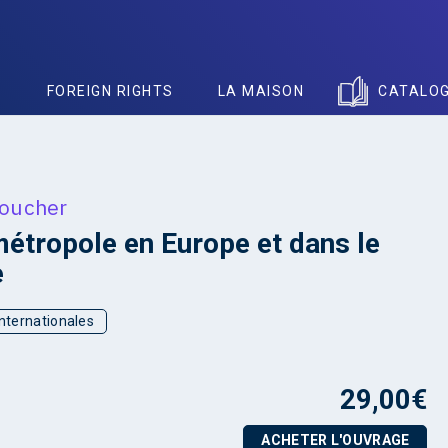
S
FOREIGN RIGHTS
LA MAISON
CATALO
Foucher
 métropole en Europe et dans le
e
internationales
29,00
€
ACHETER L'OUVRAGE