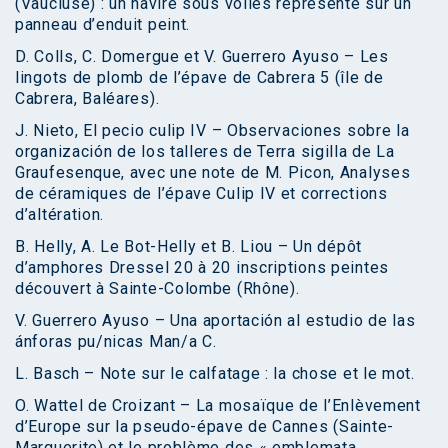
(Vaucluse) : un navire sous voiles représenté sur un
panneau d’enduit peint.
D. Colls, C. Domergue et V. Guerrero Ayuso – Les
lingots de plomb de l’épave de Cabrera 5 (île de
Cabrera, Baléares).
J. Nieto, El pecio culip IV – Observaciones sobre la
organización de los talleres de Terra sigilla de La
Graufesenque, avec une note de M. Picon, Analyses
de céramiques de l’épave Culip IV et corrections
d’altération.
B. Helly, A. Le Bot-Helly et B. Liou – Un dépôt
d’amphores Dressel 20 à 20 inscriptions peintes
découvert à Sainte-Colombe (Rhône).
V. Guerrero Ayuso – Una aportación al estudio de las
ánforas pu/nicas Man/a C.
L. Basch – Note sur le calfatage : la chose et le mot.
O. Wattel de Croizant – La mosaïque de l’Enlèvement
d’Europe sur la pseudo-épave de Cannes (Sainte-
Marguerite) et le problème des « emblemata