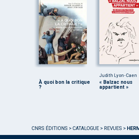
Judith Lyon-Caen
À quoi bon la critique
« Balzac nous
?
appartient »
CNRS ÉDITIONS
>
CATALOGUE
>
REVUES
>
HERM