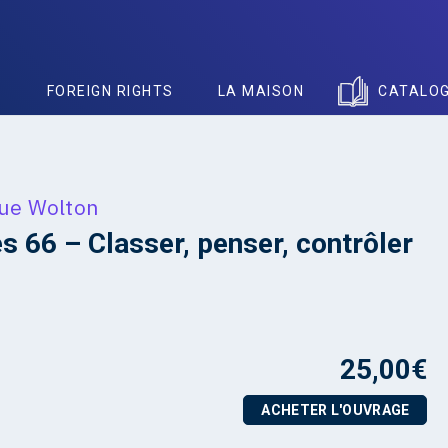
S
FOREIGN RIGHTS
LA MAISON
CATALO
ue Wolton
 66 – Classer, penser, contrôler
25,00
€
ACHETER L'OUVRAGE