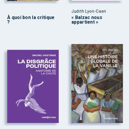
Judith Lyon-Caen
À quoi bon la critique
« Balzac nous
?
appartient »