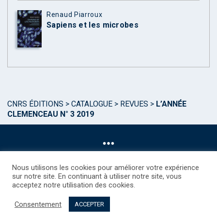
Renaud Piarroux
Sapiens et les microbes
CNRS ÉDITIONS
>
CATALOGUE
>
REVUES
>
L’ANNÉE
CLEMENCEAU N° 3 2019
Nous utilisons les cookies pour améliorer votre expérience
sur notre site. En continuant à utiliser notre site, vous
acceptez notre utilisation des cookies.
©CNRS EDITIONS 2025
Mentions légales
Politique des Cookies
Consentement
Consentement
Droits étrangers / Foreign rights
Qui sommes nous ?
ACCEPTER
Contact