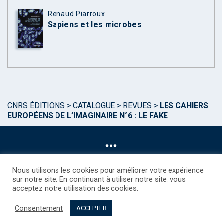
Renaud Piarroux
Sapiens et les microbes
CNRS ÉDITIONS
>
CATALOGUE
>
REVUES
>
LES CAHIERS
EUROPÉENS DE L’IMAGINAIRE N°6 : LE FAKE
Nous utilisons les cookies pour améliorer votre expérience
sur notre site. En continuant à utiliser notre site, vous
acceptez notre utilisation des cookies.
©CNRS EDITIONS 2025
Mentions légales
Politique des Cookies
Consentement
Consentement
Droits étrangers / Foreign rights
Qui sommes nous ?
ACCEPTER
Contact