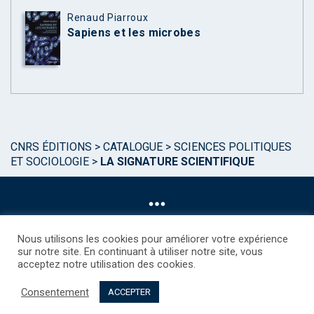
Renaud Piarroux
Sapiens et les microbes
CNRS ÉDITIONS
>
CATALOGUE
>
SCIENCES POLITIQUES
ET SOCIOLOGIE
>
LA SIGNATURE SCIENTIFIQUE
Nous utilisons les cookies pour améliorer votre expérience
sur notre site. En continuant à utiliser notre site, vous
acceptez notre utilisation des cookies.
©CNRS EDITIONS 2025
Mentions légales
Politique des Cookies
Consentement
Consentement
Droits étrangers / Foreign rights
Qui sommes nous ?
ACCEPTER
Contact