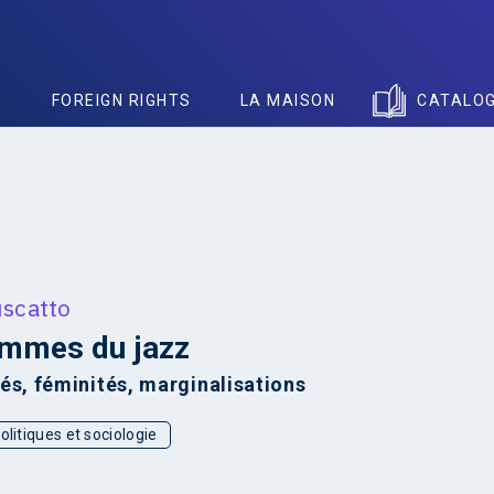
S
FOREIGN RIGHTS
LA MAISON
CATALO
uscatto
emmes du jazz
és, féminités, marginalisations
olitiques et sociologie