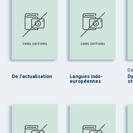
Da
De l’actualisation
Langues indo-
Dy
européennes
st