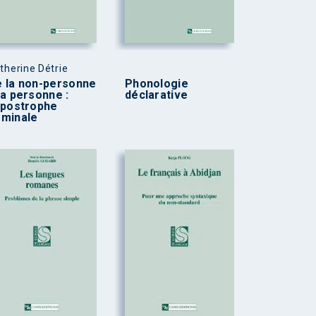
therine Détrie
 la non-personne
Phonologie
la personne :
déclarative
apostrophe
minale