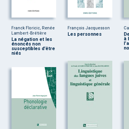
Franck Floricic, Renée
François Jacquesson
Ca
Lambert-Brétière
Les personnes
De
à 
La négation et les
l’
énoncés non
no
susceptibles d’être
niés