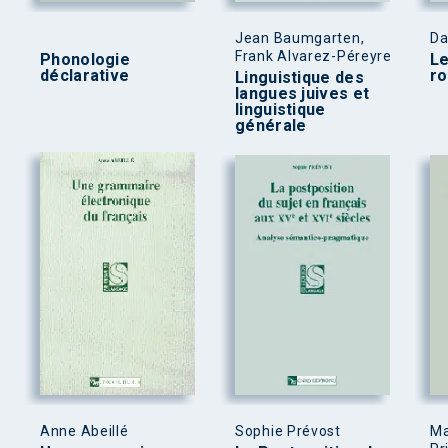
Jean Baumgarten,
Da
Frank Alvarez-Péreyre
Phonologie
L
déclarative
r
Linguistique des
langues juives et
linguistique
générale
Anne Abeillé
Sophie Prévost
Ma