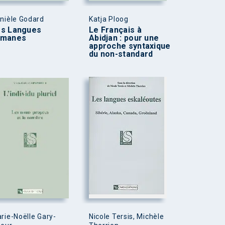
nièle Godard
Katja Ploog
es Langues
Le Français à
omanes
Abidjan : pour une
approche syntaxique
du non-standard
rie-Noëlle Gary-
Nicole Tersis, Michèle