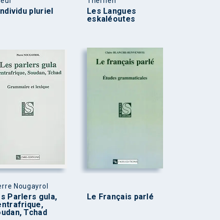
ieur
Therrien
Individu pluriel
Les Langues
eskaléoutes
erre Nougayrol
s Parlers gula,
Le Français parlé
ntrafrique,
udan, Tchad