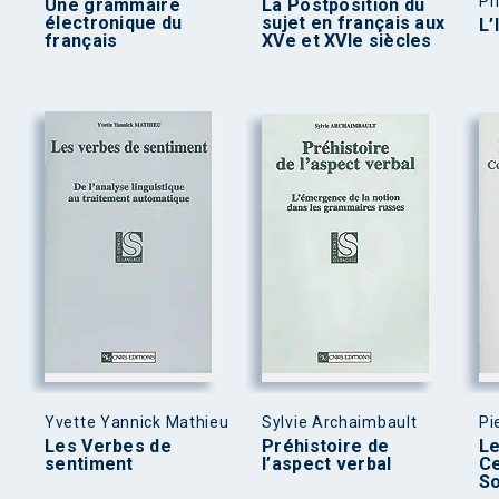
Pr
Une grammaire
La Postposition du
électronique du
sujet en français aux
L’
français
XVe et XVIe siècles
Yvette Yannick Mathieu
Sylvie Archaimbault
Pi
Les Verbes de
Préhistoire de
Le
sentiment
l’aspect verbal
Ce
So