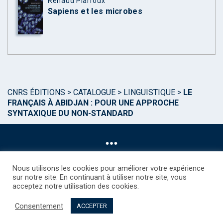
Renaud Piarroux
Sapiens et les microbes
CNRS ÉDITIONS
>
CATALOGUE
>
LINGUISTIQUE
>
LE
FRANÇAIS À ABIDJAN : POUR UNE APPROCHE
SYNTAXIQUE DU NON-STANDARD
Nous utilisons les cookies pour améliorer votre expérience
sur notre site. En continuant à utiliser notre site, vous
acceptez notre utilisation des cookies.
©CNRS EDITIONS 2025
Mentions légales
Politique des Cookies
Consentement
Consentement
Droits étrangers / Foreign rights
Qui sommes nous ?
ACCEPTER
Contact