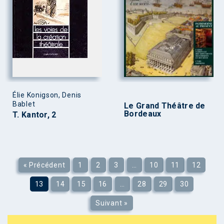
Élie Konigson, Denis
Bablet
Le Grand Théâtre de
Bordeaux
T. Kantor, 2
« Précédent
1
2
3
…
10
11
12
13
14
15
16
…
28
29
30
Suivant »