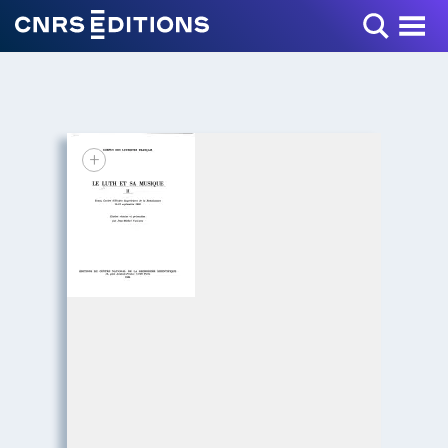
Toggle Menu
+