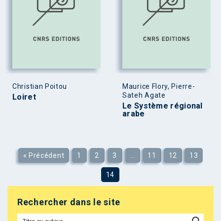
Christian Poitou
Maurice Flory, Pierre-
Sateh Agate
Loiret
Le Système régional
arabe
« Précédent
1
2
3
…
11
12
13
14
Rechercher dans le site