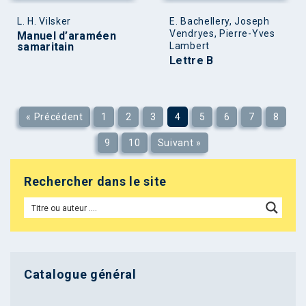
L. H. Vilsker
E. Bachellery, Joseph
Vendryes, Pierre-Yves
Manuel d’araméen
samaritain
Lambert
Lettre B
« Précédent
1
2
3
4
5
6
7
8
9
10
Suivant »
Rechercher dans le site
Catalogue général