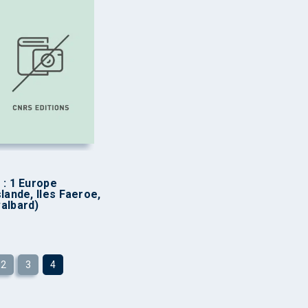
 : 1 Europe
slande, Iles Faeroe,
albard)
2
3
4