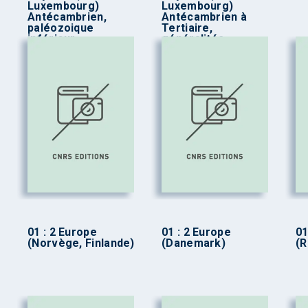
Luxembourg)
Luxembourg)
Antécambrien,
Antécambrien à
paléozoique
Tertiaire,
inférieur
généralités
01 : 2 Europe
01 : 2 Europe
01
(Norvège, Finlande)
(Danemark)
(