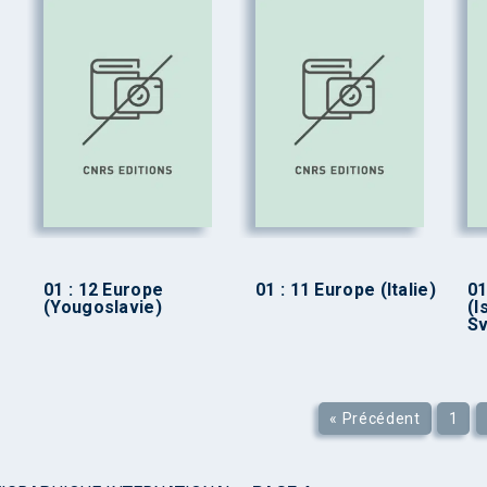
01 : 12 Europe
01 : 11 Europe (Italie)
01
(Yougoslavie)
(I
Sv
« Précédent
1