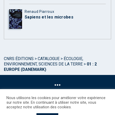
Renaud Piarroux
Sapiens et les microbes
CNRS ÉDITIONS
>
CATALOGUE
>
ÉCOLOGIE,
ENVIRONNEMENT, SCIENCES DE LA TERRE
>
01 : 2
EUROPE (DANEMARK)
Nous utilisons les cookies pour améliorer votre expérience
sur notre site. En continuant à utiliser notre site, vous
acceptez notre utilisation des cookies.
©CNRS EDITIONS 2025
Mentions légales
Politique des Cookies
Consentement