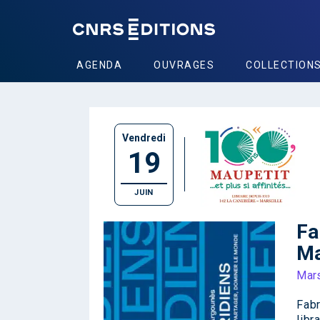
AGENDA
OUVRAGES
COLLECTION
Vendredi
19
JUIN
Fa
Ma
Mars
Fab
libr