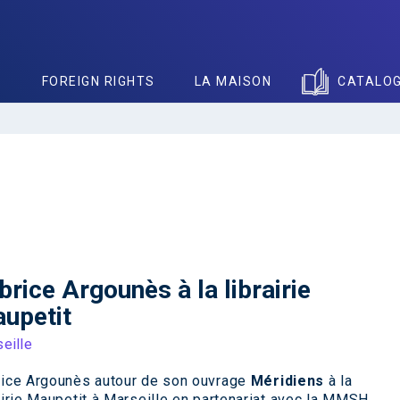
S
FOREIGN RIGHTS
LA MAISON
CATALO
brice Argounès à la librairie
upetit
eille
rice Argounès autour de son ouvrage
Méridiens
à la
airie Maupetit à Marseille en partenariat avec la MMSH.