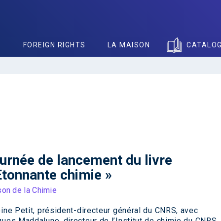
S
FOREIGN RIGHTS
LA MAISON
CATALO
urnée de lancement du livre
Etonnante chimie »
on de la Chimie
ine Petit, président-directeur général du CNRS, avec
ues Maddaluno, directeur de l’Institut de chimie du CNRS