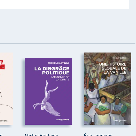
en
Michel Hastings
Éric Jennings