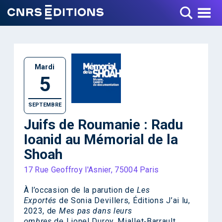
Toggle Menu
Mardi
5
SEPTEMBRE
Juifs de Roumanie : Radu
Ioanid au Mémorial de la
Shoah
17 Rue Geoffroy l'Asnier, 75004 Paris
À l’occasion de la parution de
Les
Exportés
de Sonia Devillers, Éditions J’ai lu,
2023, de
Mes pas dans leurs
ombres
de Lionel Duroy, Miallet‐Barrault,