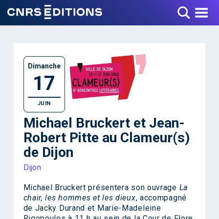
Toggle Menu
Dimanche
17
JUIN
Michael Bruckert et Jean-
Robert Pitte au Clameur(s)
de Dijon
Dijon
Michael Bruckert présentera son ouvrage
La
chair, les hommes et les dieux
, accompagné
de Jacky Durand et Marie-Madeleine
Rigopoulos à 11 h au sein de la Cour de Flore.