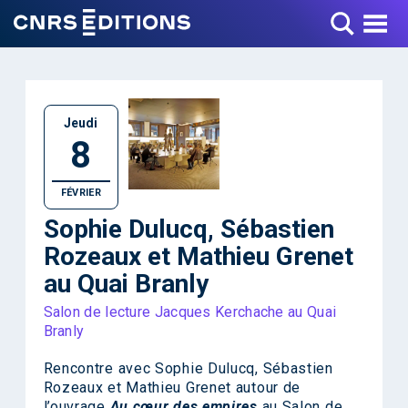
Toggle Menu
Jeudi
8
FÉVRIER
Sophie Dulucq, Sébastien
Rozeaux et Mathieu Grenet
au Quai Branly
Salon de lecture Jacques Kerchache au Quai
Branly
Rencontre avec Sophie Dulucq, Sébastien
Rozeaux et Mathieu Grenet autour de
l’ouvrage
Au cœur des empires
au Salon de