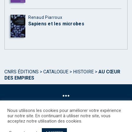
Renaud Piarroux
Sapiens et les microbes
CNRS ÉDITIONS
>
CATALOGUE
>
HISTOIRE
>
AU CŒUR
DES EMPIRES
Nous utilisons les cookies pour améliorer votre expérience
sur notre site. En continuant à utiliser notre site, vous
acceptez notre utilisation des cookies.
©CNRS EDITIONS 2025
Mentions légales
Politique des Cookies
Consentement