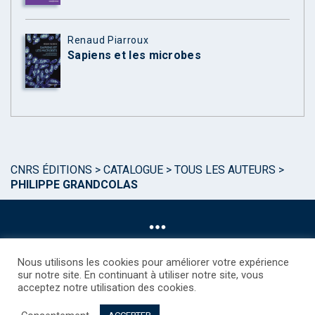
Renaud Piarroux
Sapiens et les microbes
CNRS ÉDITIONS
>
CATALOGUE
>
TOUS LES AUTEURS
>
PHILIPPE GRANDCOLAS
Nous utilisons les cookies pour améliorer votre expérience
sur notre site. En continuant à utiliser notre site, vous
acceptez notre utilisation des cookies.
©CNRS EDITIONS 2025
Mentions légales
Politique des Cookies
Consentement
Droits étrangers / Foreign rights
Qui sommes nous ?