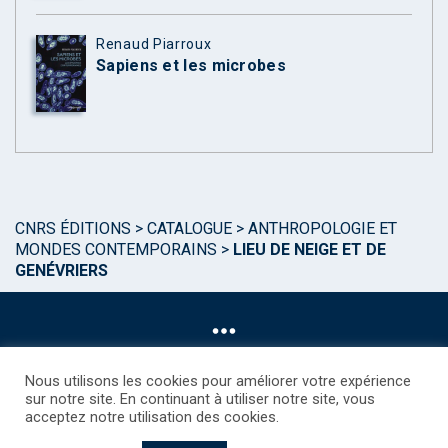
Renaud Piarroux
Sapiens et les microbes
CNRS ÉDITIONS
>
CATALOGUE
>
ANTHROPOLOGIE ET
MONDES CONTEMPORAINS
>
LIEU DE NEIGE ET DE
GENÉVRIERS
Nous utilisons les cookies pour améliorer votre expérience
sur notre site. En continuant à utiliser notre site, vous
acceptez notre utilisation des cookies.
©CNRS EDITIONS 2025
Mentions légales
Politique des Cookies
Consentement