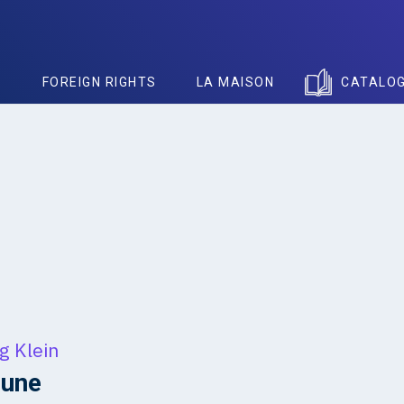
S
FOREIGN RIGHTS
LA MAISON
CATALO
g Klein
une